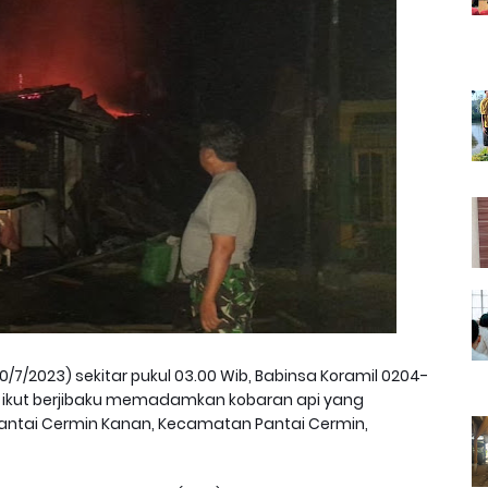
0/7/2023) sekitar pukul 03.00 Wib, Babinsa Koramil 0204-
i ikut berjibaku memadamkan kobaran api yang
antai Cermin Kanan, Kecamatan Pantai Cermin,