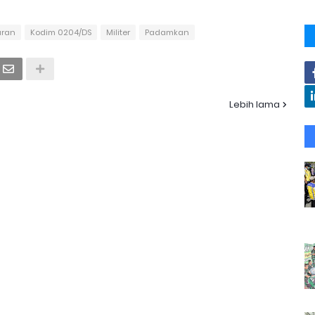
aran
Kodim 0204/DS
Militer
Padamkan
Lebih lama