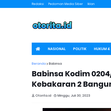
Redaksi
Pedoman Media Siber
Iklan
NASIONAL
POLITIK
HUKUM & 
SPORT
OTORITA TV
Beranda
Babinsa
Babinsa Kodim 0204
Kebakaran 2 Bangun
Otorita.id
Minggu, Juli 30, 2023