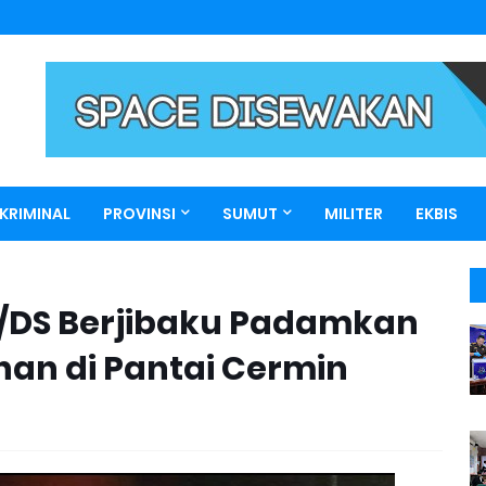
KRIMINAL
PROVINSI
SUMUT
MILITER
EKBIS
/DS Berjibaku Padamkan
an di Pantai Cermin