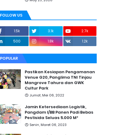
May 23, 2026
FOLLOW US
1.5k
3.1k
2.7k
500
1.8k
1.2k
POPULAR
Pastikan Kesiapan Pengamanan
Venue G20, Panglima TNI Tinjau
Mangrove Tahura dan GWK
Cultur Park
Jumat, Mei 06, 2022
Jamin Ketersediaan Logistik,
Pangdam I/BB Panen Padi Bebas
Pestisida Seluas 5.000 M²
Senin, Maret 06, 2023