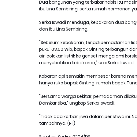
Dua bangunan yang terbakar habis itu masin
ibu Lina Sembiring, serta rumah permanen y
Serka Iswadi menduga, kebakaran dua bangunan
dan ibu Lina Sembiring.
"Sebelum kebakaran, terjadi pemadaman listrik
pukul 03.00 Wib, bapak Ginting terbangun d
air, colokan listrik ke genset mengalami ko
menyebabkan kebakaran," urai Serka Iswadi.
Kobaran api semakin membesar karena men
hanya ruko bapak Ginting, rumah bapak Tund
"Bersama warga sekitar, pemadaman dilaku
Damkar tiba," ungkap Serka Iswadi.
"Tidak ada korban jiwa dalam peristiwa ini. N
tambahnya. (Ril)
Sumber: Kodim 0204/DS