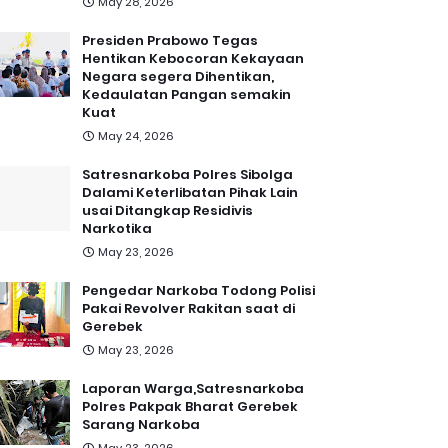
May 28, 2026
Presiden Prabowo Tegas
Hentikan Kebocoran Kekayaan
Negara segera Dihentikan,
Kedaulatan Pangan semakin
Kuat
May 24, 2026
Satresnarkoba Polres Sibolga
Dalami Keterlibatan Pihak Lain
usai Ditangkap Residivis
Narkotika
May 23, 2026
Pengedar Narkoba Todong Polisi
Pakai Revolver Rakitan saat di
Gerebek
May 23, 2026
Laporan Warga,Satresnarkoba
Polres Pakpak Bharat Gerebek
Sarang Narkoba