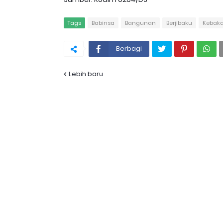
Tags
Babinsa
Bangunan
Berjibaku
Kebak
Berbagi
Lebih baru