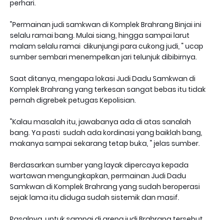
perhari.
"Permainan judi samkwan di Komplek Brahrang Binjai ini
selalu ramai bang. Mulai siang, hingga sampai larut
malam selalu ramai dikunjungi para cukong judi, " ucap
sumber sembari menempelkan jari telunjuk dibibirnya.
Saat ditanya, mengapa lokasi Judi Dadu Samkwan di
Komplek Brahrang yang terkesan sangat bebas itu tidak
pernah digrebek petugas Kepolisian.
"Kalau masalah itu, jawabanya ada di atas sanalah
bang. Ya pasti sudah ada kordinasi yang baiklah bang,
makanya sampai sekarang tetap buka, " jelas sumber.
Berdasarkan sumber yang layak dipercaya kepada
wartawan mengungkapkan, permainan Judi Dadu
Samkwan di Komplek Brahrang yang sudah beroperasi
sejak lama itu diduga sudah sistemik dan masif.
Pasalnya, untuk sampai di arena judi Brahrang tersebut,