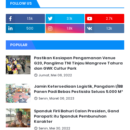
FOLLOW US
1.5k
3.1k
2.7k
500
1.8k
1.2k
POPULAR
Pastikan Kesiapan Pengamanan Venue
G20, Panglima TNI Tinjau Mangrove Tahura
dan GWK Cultur Park
Jumat, Mei 06, 2022
Jamin Ketersediaan Logistik, Pangdam I/BB
Panen Padi Bebas Pestisida Seluas 5.000 M²
Senin, Maret 06, 2023
Spanduk Firli Bahuri Calon Presiden, Gand
Parapati: itu Spanduk Pembunuhan
Karakter
Senin, Mei 30, 2022