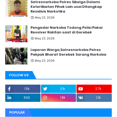
Satresnarkoba Polres Sibolga Dalami
Keterlibatan Pihak Lain usai Ditangkap
Residivis Narkotika
May 23, 2026
Pengedar Narkoba Todong Polisi Pakai
Revolver Rakitan saat di Gerebek
May 23, 2026
Laporan Warga,Satresnarkoba Polres
Pakpak Bharat Gerebek Sarang Narkoba
May 23, 2026
FOLLOW US
1.5k
3.1k
2.7k
500
1.8k
1.2k
POPULAR