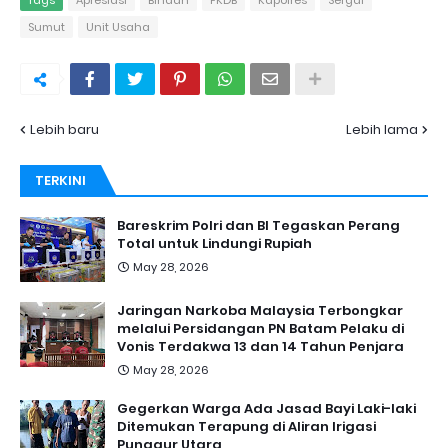
Tags
Apresiasi
Binaan
FKDB
Kapolres
Sergai
Sumut
Unit Usaha
Lebih baru
Lebih lama
TERKINI
Bareskrim Polri dan BI Tegaskan Perang
Total untuk Lindungi Rupiah
May 28, 2026
Jaringan Narkoba Malaysia Terbongkar
melalui Persidangan PN Batam Pelaku di
Vonis Terdakwa 13 dan 14 Tahun Penjara
May 28, 2026
Gegerkan Warga Ada Jasad Bayi Laki-laki
Ditemukan Terapung di Aliran Irigasi
Punggur Utara