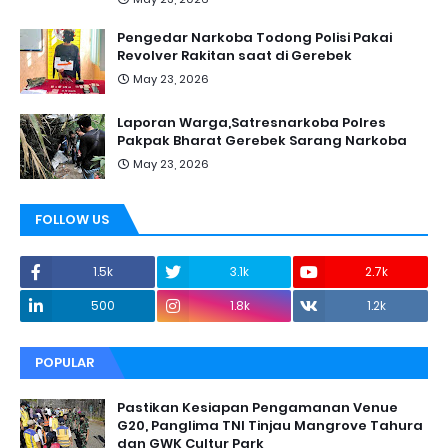
Pengedar Narkoba Todong Polisi Pakai
Revolver Rakitan saat di Gerebek
May 23, 2026
Laporan Warga,Satresnarkoba Polres
Pakpak Bharat Gerebek Sarang Narkoba
May 23, 2026
FOLLOW US
1.5k
3.1k
2.7k
500
1.8k
1.2k
POPULAR
Pastikan Kesiapan Pengamanan Venue
G20, Panglima TNI Tinjau Mangrove Tahura
dan GWK Cultur Park