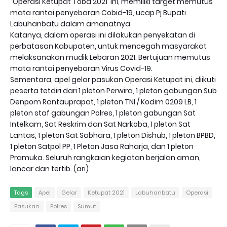
“Operasi Ketupat Toba 2021 ini, memiliki target memutus
mata rantai penyebaran Cobid-19, ucap Pj Bupati
Labuhanbatu dalam amanatnya.
Katanya, dalam operasi ini dilakukan penyekatan di
perbatasan Kabupaten, untuk mencegah masyarakat
melaksanakan mudik Lebaran 2021. Bertujuan memutus
mata rantai penyebaran Virus Covid-19.
Sementara, apel gelar pasukan Operasi Ketupat ini, diikuti
peserta tetdiri dari 1 pleton Perwira, 1 pleton gabungan Sub
Denpom Rantauprapat, 1 pleton TNI / Kodim 0209 LB, 1
pleton staf gabungan Polres, 1 pleton gabungan Sat
Intelkam, Sat Reskrim dan Sat Narkoba, 1 pleton Sat
Lantas, 1 pleton Sat Sabhara, 1 pleton Dishub, 1 pleton BPBD,
1 pleton Satpol PP, 1 Pleton Jasa Raharja, dan 1 pleton
Pramuka. Seluruh rangkaian kegiatan berjalan aman,
lancar dan tertib. (ari)
Tags
Apel
Gelar
Ketupat 2021
Labuhanbatu
Operasi
Pasukan
Polres
Sumut