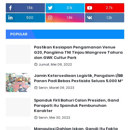
1.5k
3.1k
2.7k
500
1.8k
1.2k
POPULAR
Pastikan Kesiapan Pengamanan Venue
G20, Panglima TNI Tinjau Mangrove Tahura
dan GWK Cultur Park
Jumat, Mei 06, 2022
Jamin Ketersediaan Logistik, Pangdam I/BB
Panen Padi Bebas Pestisida Seluas 5.000 M²
Senin, Maret 06, 2023
Spanduk Firli Bahuri Calon Presiden, Gand
Parapati: itu Spanduk Pembunuhan
Karakter
Senin, Mei 30, 2022
Mangulosi Dahlan Iskan, Gandi: Itu Fakta