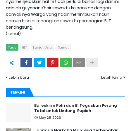
nya,menjelaskan hal ini tidak perlu di bahas lagi dan ini
adalah guyonan Khoir sewaktu ke panikan dengan
banyak nya Warga yang hadir menimbulkan ricuh
namun bisa di tenangkan sewaktu pembagian BLT
berlangsung.
(Ismal)
Tags
BLT
Lanjut Usia
Sumut
Lebih baru
Lebih lama
TERKINI
Bareskrim Polri dan BI Tegaskan Perang
Total untuk Lindungi Rupiah
May 28, 2026
Jaringan Narkoba Malaysia Terbongkar