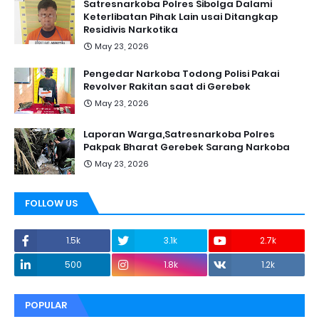
Satresnarkoba Polres Sibolga Dalami
Keterlibatan Pihak Lain usai Ditangkap
Residivis Narkotika
May 23, 2026
Pengedar Narkoba Todong Polisi Pakai
Revolver Rakitan saat di Gerebek
May 23, 2026
Laporan Warga,Satresnarkoba Polres
Pakpak Bharat Gerebek Sarang Narkoba
May 23, 2026
FOLLOW US
1.5k
3.1k
2.7k
500
1.8k
1.2k
POPULAR