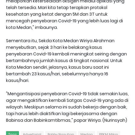
melaporkan ketersediaan oksigen melalui aplikasi yang
telah tersedia. Mari kita tetap terapkan protokol
kesehatan yang ketat dengan 5M dan 3T untuk
mencegah penyebaran Covid-19 yang lebih luas lagi di
kota Medan," imbaunya.
Sementara itu, Sekda Kota Medan Wiriya Alrahman
menyebutkan, sejak 3 hari ke belakang kasus
penyebaran Covid-19 kembali meningkat seiring dengan
bertambahnya jumlah kasus di tingkat nasional. Untuk
Kota Medan sendiri, jelasnya, kasus baru saat ini
bertambah 23 kasus/hari, sebelumnya hanya 16
kasus/hari.
"Mengantisipasi penyebaran Covid-19 tidak semakin luas,
agar mengaktifkan kembali Satgas Covid-19 yang ada di
wilayah. Meskipun selama ini sudah bekerja dengan baik,
tapi harus lebih diaktifkan lagi bekerjasama dengan
Babinsa dan Babinkamtibmas," papar Wiriya. (Nurinsyah)
Tags
Advertorial
Bobby Nasution
Medan
PPKM Mikro