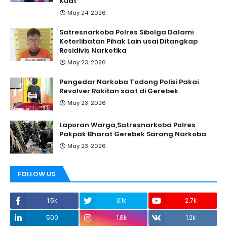
Kuat
May 24, 2026
Satresnarkoba Polres Sibolga Dalami
Keterlibatan Pihak Lain usai Ditangkap
Residivis Narkotika
May 23, 2026
Pengedar Narkoba Todong Polisi Pakai
Revolver Rakitan saat di Gerebek
May 23, 2026
Laporan Warga,Satresnarkoba Polres
Pakpak Bharat Gerebek Sarang Narkoba
May 23, 2026
FOLLOW US
1.5k
3.1k
2.7k
500
1.8k
1.2k