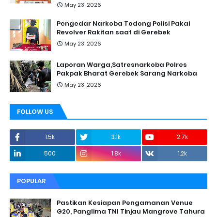
May 23, 2026
Pengedar Narkoba Todong Polisi Pakai
Revolver Rakitan saat di Gerebek
May 23, 2026
Laporan Warga,Satresnarkoba Polres
Pakpak Bharat Gerebek Sarang Narkoba
May 23, 2026
FOLLOW US
1.5k
3.1k
2.7k
500
1.8k
1.2k
POPULAR
Pastikan Kesiapan Pengamanan Venue
G20, Panglima TNI Tinjau Mangrove Tahura