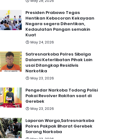
May 28, 2026
Presiden Prabowo Tegas
Hentikan Kebocoran Kekayaan
Negara segera Dihentikan,
Kedaulatan Pangan semakin
Kuat
May 24, 2026
Satresnarkoba Polres Sibolga
Dalami Keterlibatan Pihak Lain
usai Ditangkap Residivis
Narkotika
May 23, 2026
Pengedar Narkoba Todong Polisi
Pakai Revolver Rakitan saat di
Gerebek
May 23, 2026
Laporan Warga,Satresnarkoba
Polres Pakpak Bharat Gerebek
Sarang Narkoba