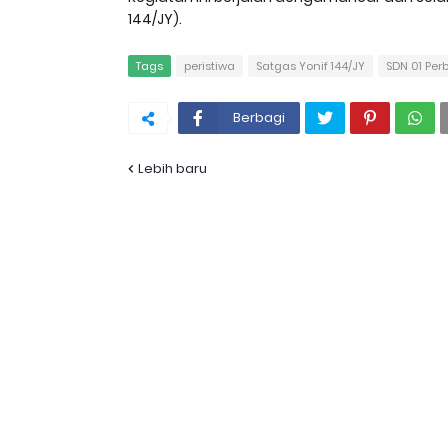
144/JY).
Tags
peristiwa
Satgas Yonif 144/JY
SDN 01 Per
Berbagi
Lebih baru