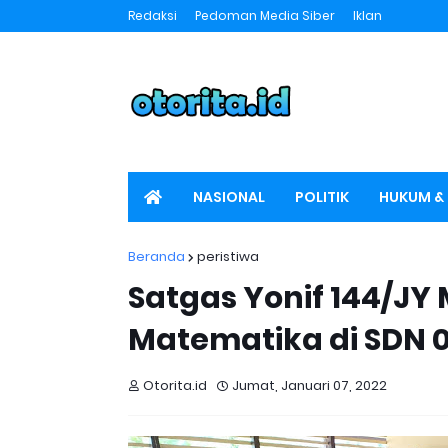
Redaksi
Pedoman Media Siber
Iklan
NASIONAL
POLITIK
HUKUM & 
SPORT
OTORITA TV
Beranda
peristiwa
Satgas Yonif 144/J
Matematika di SDN 
Otorita.id
Jumat, Januari 07, 2022