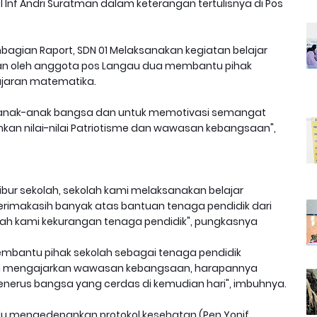
 Inf Andri Suratman dalam keterangan tertulisnya di Pos
bagian Raport, SDN 01 Melaksanakan kegiatan belajar
ukan oleh anggota pos Langau dua membantu pihak
ajaran matematika.
n anak-anak bangsa dan untuk memotivasi semangat
mkan nilai-nilai Patriotisme dan wawasan kebangsaan",
ibur sekolah, sekolah kami melaksanakan belajar
rimakasih banyak atas bantuan tenaga pendidik dari
ah kami kekurangan tenaga pendidik", pungkasnya
embantu pihak sekolah sebagai tenaga pendidik
mi mengajarkan wawasan kebangsaan, harapannya
penerus bangsa yang cerdas di kemudian hari", imbuhnya.
lalu mengedepankan protokol kesehatan.(Pen Yonif