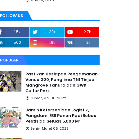
May 23, 2026
FOLLOW US
1.5k
3.1k
2.7k
500
1.8k
1.2k
POPULAR
Pastikan Kesiapan Pengamanan
Venue G20, Panglima TNI Tinjau
Mangrove Tahura dan GWK
Cultur Park
Jumat, Mei 06, 2022
Jamin Ketersediaan Logistik,
Pangdam I/BB Panen Padi Bebas
Pestisida Seluas 5.000 M²
Senin, Maret 06, 2023