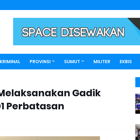
KRIMINAL
PROVINSI
SUMUT
MILITER
EKBIS
Y Melaksanakan Gadik
01 Perbatasan