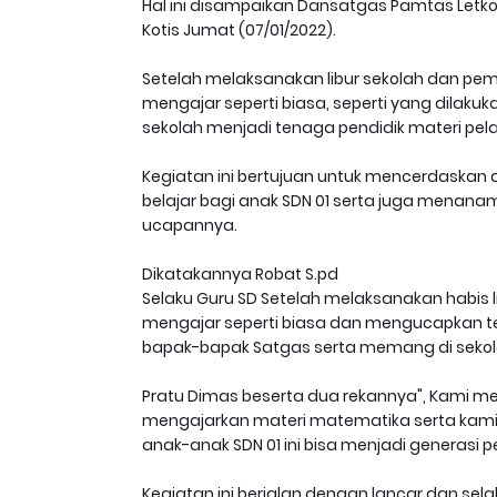
Hal ini disampaikan Dansatgas Pamtas Letkol
Kotis Jumat (07/01/2022).
Setelah melaksanakan libur sekolah dan pem
mengajar seperti biasa, seperti yang dilak
sekolah menjadi tenaga pendidik materi pel
Kegiatan ini bertujuan untuk mencerdaska
belajar bagi anak SDN 01 serta juga menana
ucapannya.
Dikatakannya Robat S.pd
Selaku Guru SD Setelah melaksanakan habis l
mengajar seperti biasa dan mengucapkan te
bapak-bapak Satgas serta memang di sekol
Pratu Dimas beserta dua rekannya", Kami m
mengajarkan materi matematika serta ka
anak-anak SDN 01 ini bisa menjadi generasi 
Kegiatan ini berjalan dengan lancar dan se