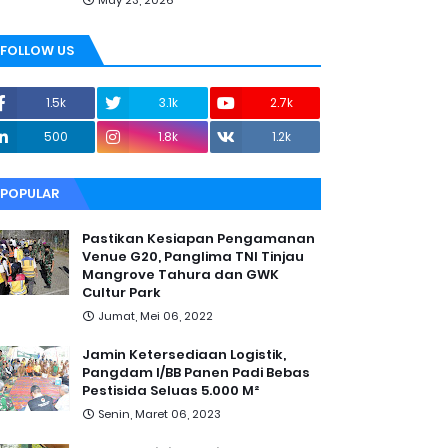
May 23, 2026
FOLLOW US
1.5k
3.1k
2.7k
500
1.8k
1.2k
POPULAR
Pastikan Kesiapan Pengamanan
Venue G20, Panglima TNI Tinjau
Mangrove Tahura dan GWK
Cultur Park
Jumat, Mei 06, 2022
Jamin Ketersediaan Logistik,
Pangdam I/BB Panen Padi Bebas
Pestisida Seluas 5.000 M²
Senin, Maret 06, 2023