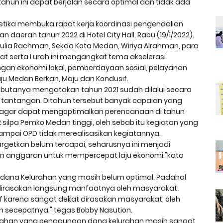
hun ini dapat berjalan secara optimal dan tidak ada
etika membuka rapat kerja koordinasi pengendalian
erah tahun 2022 di Hotel City Hall, Rabu (19/1/2022).
. Aulia Rachman, Sekda Kota Medan, Wiriya Alrahman, para
at serta Lurah ini mengangkat tema akselerasi
gan ekonomi lokal, pemberdayaan sosial, pelayanan
u Medan Berkah, Maju dan Kondusif.
butanya mengatakan tahun 2021 sudah dilalui secara
tantangan. Ditahun tersebut banyak capaian yang
i agar dapat mengoptimalkan perencanaan di tahun
2 silpa Pemko Medan tinggi, oleh sebab itu kegiatan yang
sampai OPD tidak merealisasikan kegiatannya.
rgetkan belum tercapai, seharusnya ini menjadi
 anggaran untuk mempercepat laju ekonomi."kata
dana Kelurahan yang masih belum optimal. Padahal
dirasakan langsung manfaatnya oleh masyarakat.
if karena sangat dekat dirasakan masyarakat, oleh
n secepatnya," tegas Bobby Nasution.
urahan yang penggunaan dana kelurahan masih sangat