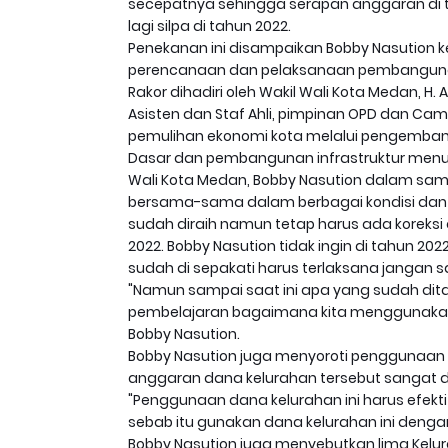
secepatnya sehingga serapan anggaran di ta
lagi silpa di tahun 2022.
Penekanan ini disampaikan Bobby Nasution k
perencanaan dan pelaksanaan pembangunan da
Rakor dihadiri oleh Wakil Wali Kota Medan, H
Asisten dan Staf Ahli, pimpinan OPD dan Cam
pemulihan ekonomi kota melalui pengemban
Dasar dan pembangunan infrastruktur menuj
Wali Kota Medan, Bobby Nasution dalam sam
bersama-sama dalam berbagai kondisi dan 
sudah diraih namun tetap harus ada koreks
2022. Bobby Nasution tidak ingin di tahun 202
sudah di sepakati harus terlaksana jangan 
"Namun sampai saat ini apa yang sudah dita
pembelajaran bagaimana kita menggunakan
Bobby Nasution.
Bobby Nasution juga menyoroti penggunaan 
anggaran dana kelurahan tersebut sangat 
"Penggunaan dana kelurahan ini harus efekt
sebab itu gunakan dana kelurahan ini denga
Bobby Nasution juga menyebutkan lima Kel