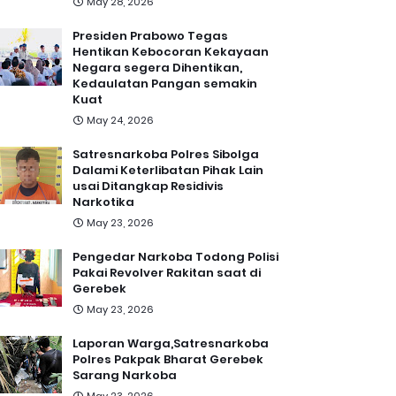
May 28, 2026
Presiden Prabowo Tegas
Hentikan Kebocoran Kekayaan
Negara segera Dihentikan,
Kedaulatan Pangan semakin
Kuat
May 24, 2026
Satresnarkoba Polres Sibolga
Dalami Keterlibatan Pihak Lain
usai Ditangkap Residivis
Narkotika
May 23, 2026
Pengedar Narkoba Todong Polisi
Pakai Revolver Rakitan saat di
Gerebek
May 23, 2026
Laporan Warga,Satresnarkoba
Polres Pakpak Bharat Gerebek
Sarang Narkoba