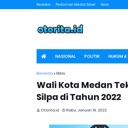
Redaksi
Pedoman Media Siber
Iklan
NASIONAL
POLITIK
HUKUM & 
SPORT
OTORITA TV
Beranda
Ekbis
Wali Kota Medan T
Silpa di Tahun 2022
Otorita.id
Rabu, Januari 19, 2022