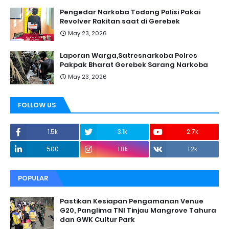
Pengedar Narkoba Todong Polisi Pakai
Revolver Rakitan saat di Gerebek
May 23, 2026
Laporan Warga,Satresnarkoba Polres
Pakpak Bharat Gerebek Sarang Narkoba
May 23, 2026
FOLLOW US
1.5k
3.1k
2.7k
500
1.8k
1.2k
POPULAR
Pastikan Kesiapan Pengamanan Venue
G20, Panglima TNI Tinjau Mangrove Tahura
dan GWK Cultur Park