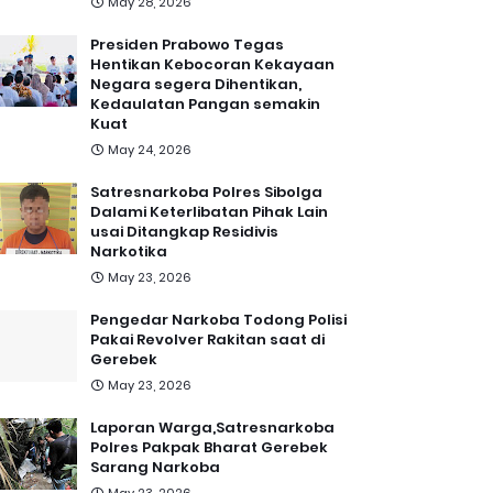
May 28, 2026
Presiden Prabowo Tegas
Hentikan Kebocoran Kekayaan
Negara segera Dihentikan,
Kedaulatan Pangan semakin
Kuat
May 24, 2026
Satresnarkoba Polres Sibolga
Dalami Keterlibatan Pihak Lain
usai Ditangkap Residivis
Narkotika
May 23, 2026
Pengedar Narkoba Todong Polisi
Pakai Revolver Rakitan saat di
Gerebek
May 23, 2026
Laporan Warga,Satresnarkoba
Polres Pakpak Bharat Gerebek
Sarang Narkoba