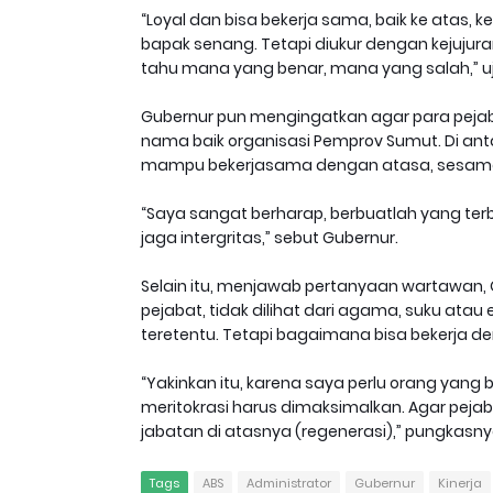
“Loyal dan bisa bekerja sama, baik ke atas, 
bapak senang. Tetapi diukur dengan kejujuran
tahu mana yang benar, mana yang salah,” uj
Gubernur pun mengingatkan agar para pejaba
nama baik organisasi Pemprov Sumut. Di anta
mampu bekerjasama dengan atasa, sesama 
“Saya sangat berharap, berbuatlah yang te
jaga intergritas,” sebut Gubernur.
Selain itu, menjawab pertanyaan wartawan
pejabat, tidak dilihat dari agama, suku ata
teretentu. Tetapi bagaimana bisa bekerja de
“Yakinkan itu, karena saya perlu orang yan
meritokrasi harus dimaksimalkan. Agar pej
jabatan di atasnya (regenerasi),” pungkasnya
Tags
ABS
Administrator
Gubernur
Kinerja