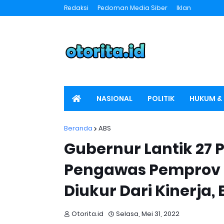
Redaksi
Pedoman Media Siber
Iklan
NASIONAL
POLITIK
HUKUM & 
SPORT
OTORITA TV
Beranda
ABS
Gubernur Lantik 27 
Pengawas Pemprov S
Diukur Dari Kinerja,
Otorita.id
Selasa, Mei 31, 2022