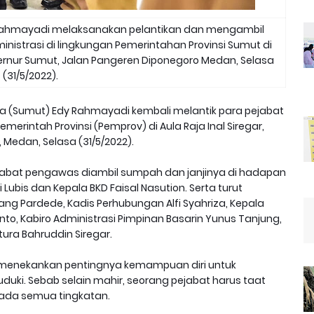
Rahmayadi melaksanakan pelantikan dan mengambil
nistrasi di lingkungan Pemerintahan Provinsi Sumut di
Gubernur Sumut, Jalan Pangeren Diponegoro Medan, Selasa
(31/5/2022).
a (Sumut) Edy Rahmayadi kembali melantik para pejabat
erintah Provinsi (Pemprov) di Aula Raja Inal Siregar,
 Medan, Selasa (31/5/2022).
ejabat pengawas diambil sumpah dan janjinya di hadapan
Lubis dan Kepala BKD Faisal Nasution. Serta turut
g Pardede, Kadis Perhubungan Alfi Syahriza, Kepala
anto, Kabiro Administrasi Pimpinan Basarin Yunus Tanjung,
tura Bahruddin Siregar.
 menekankan pentingnya kemampuan diri untuk
uki. Sebab selain mahir, seorang pejabat harus taat
epada semua tingkatan.