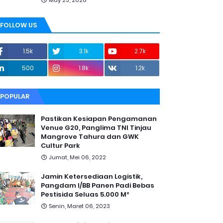
May 23, 2026
FOLLOW US
1.5k
3.1k
2.7k
500
1.8k
1.2k
POPULAR
Pastikan Kesiapan Pengamanan
Venue G20, Panglima TNI Tinjau
Mangrove Tahura dan GWK
Cultur Park
Jumat, Mei 06, 2022
Jamin Ketersediaan Logistik,
Pangdam I/BB Panen Padi Bebas
Pestisida Seluas 5.000 M²
Senin, Maret 06, 2023