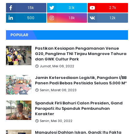
1.5k
3.1k
2.7k
500
1.8k
1.2k
POPULAR
Pastikan Kesiapan Pengamanan Venue
G20, Panglima TNI Tinjau Mangrove Tahura
dan GWK Cultur Park
Jumat, Mei 06, 2022
Jamin Ketersediaan Logistik, Pangdam I/BB
Panen Padi Bebas Pestisida Seluas 5.000 M²
Senin, Maret 06, 2023
Spanduk Firli Bahuri Calon Presiden, Gand
Parapati: itu Spanduk Pembunuhan
Karakter
Senin, Mei 30, 2022
Mangulosi Dahlan Iskan, Gandi: Itu Fakta