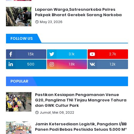
Laporan Warga,Satresnarkoba Polres
Pakpak Bharat Gerebek Sarang Narkoba
May 23, 2026
FOLLOW US
1.5k
3.1k
2.7k
500
1.8k
1.2k
POPULAR
Pastikan Kesiapan Pengamanan Venue
G20, Panglima TNI Tinjau Mangrove Tahura
dan GWK Cultur Park
Jumat, Mei 06, 2022
Jamin Ketersediaan Logistik, Pangdam I/BB
Panen Padi Bebas Pestisida Seluas 5.000 M²