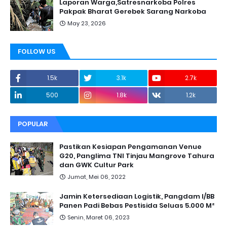
Laporan Warga,Satresnarkoba Polres
Pakpak Bharat Gerebek Sarang Narkoba
May 23, 2026
FOLLOW US
1.5k
3.1k
2.7k
500
1.8k
1.2k
POPULAR
Pastikan Kesiapan Pengamanan Venue
G20, Panglima TNI Tinjau Mangrove Tahura
dan GWK Cultur Park
Jumat, Mei 06, 2022
Jamin Ketersediaan Logistik, Pangdam I/BB
Panen Padi Bebas Pestisida Seluas 5.000 M²
Senin, Maret 06, 2023