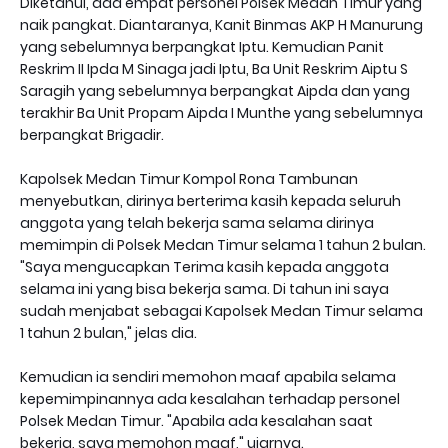
Diketahui, ada empat personel Polsek Medan Timur yang
naik pangkat. Diantaranya, Kanit Binmas AKP H Manurung
yang sebelumnya berpangkat Iptu. Kemudian Panit
Reskrim II Ipda M Sinaga jadi Iptu, Ba Unit Reskrim Aiptu S
Saragih yang sebelumnya berpangkat Aipda dan yang
terakhir Ba Unit Propam Aipda I Munthe yang sebelumnya
berpangkat Brigadir.
Kapolsek Medan Timur Kompol Rona Tambunan
menyebutkan, dirinya berterima kasih kepada seluruh
anggota yang telah bekerja sama selama dirinya
memimpin di Polsek Medan Timur selama 1 tahun 2 bulan.
"Saya mengucapkan Terima kasih kepada anggota
selama ini yang bisa bekerja sama. Di tahun ini saya
sudah menjabat sebagai Kapolsek Medan Timur selama
1 tahun 2 bulan," jelas dia.
Kemudian ia sendiri memohon maaf apabila selama
kepemimpinannya ada kesalahan terhadap personel
Polsek Medan Timur. "Apabila ada kesalahan saat
bekerja, saya memohon maaf," ujarnya.