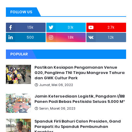
FOLLOW US
1.5k
3.1k
2.7k
500
1.8k
1.2k
POPULAR
Pastikan Kesiapan Pengamanan Venue
G20, Panglima TNI Tinjau Mangrove Tahura
dan GWK Cultur Park
Jumat, Mei 06, 2022
Jamin Ketersediaan Logistik, Pangdam I/BB
Panen Padi Bebas Pestisida Seluas 5.000 M²
Senin, Maret 06, 2023
Spanduk Firli Bahuri Calon Presiden, Gand
Parapati: itu Spanduk Pembunuhan
Karakter