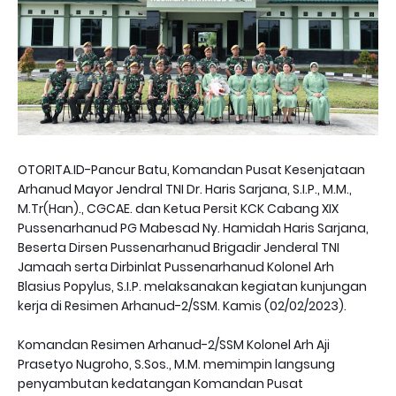
OTORITA.ID-Pancur Batu, Komandan Pusat Kesenjataan
Arhanud Mayor Jendral TNI Dr. Haris Sarjana, S.I.P., M.M.,
M.Tr(Han)., CGCAE. dan Ketua Persit KCK Cabang XIX
Pussenarhanud PG Mabesad Ny. Hamidah Haris Sarjana,
Beserta Dirsen Pussenarhanud Brigadir Jenderal TNI
Jamaah serta Dirbinlat Pussenarhanud Kolonel Arh
Blasius Popylus, S.I.P. melaksanakan kegiatan kunjungan
kerja di Resimen Arhanud-2/SSM. Kamis (02/02/2023).
Komandan Resimen Arhanud-2/SSM Kolonel Arh Aji
Prasetyo Nugroho, S.Sos., M.M. memimpin langsung
penyambutan kedatangan Komandan Pusat