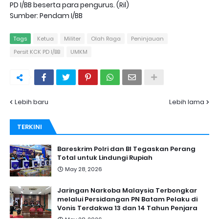
PD I/BB beserta para pengurus. (Ril)
Sumber: Pendam I/BB
Tags
Ketua
Militer
Olah Raga
Peninjauan
Persit KCK PD I/BB
UMKM
Lebih baru
Lebih lama
TERKINI
Bareskrim Polri dan BI Tegaskan Perang
Total untuk Lindungi Rupiah
May 28, 2026
Jaringan Narkoba Malaysia Terbongkar
melalui Persidangan PN Batam Pelaku di
Vonis Terdakwa 13 dan 14 Tahun Penjara