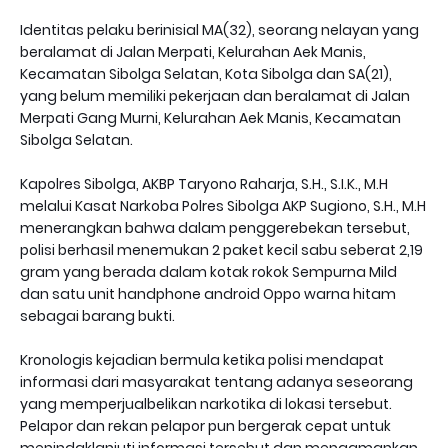
Identitas pelaku berinisial MA(32), seorang nelayan yang
beralamat di Jalan Merpati, Kelurahan Aek Manis,
Kecamatan Sibolga Selatan, Kota Sibolga dan SA(21),
yang belum memiliki pekerjaan dan beralamat di Jalan
Merpati Gang Murni, Kelurahan Aek Manis, Kecamatan
Sibolga Selatan.
Kapolres Sibolga, AKBP Taryono Raharja, S.H., S.I.K., M.H
melalui Kasat Narkoba Polres Sibolga AKP Sugiono, S.H., M.H
menerangkan bahwa dalam penggerebekan tersebut,
polisi berhasil menemukan 2 paket kecil sabu seberat 2,19
gram yang berada dalam kotak rokok Sempurna Mild
dan satu unit handphone android Oppo warna hitam
sebagai barang bukti.
Kronologis kejadian bermula ketika polisi mendapat
informasi dari masyarakat tentang adanya seseorang
yang memperjualbelikan narkotika di lokasi tersebut.
Pelapor dan rekan pelapor pun bergerak cepat untuk