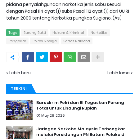
pidana penyalahgunaan narkotika jenis sabu sesuai
dengan Pasal 114 ayat (1) subs Pasal 112 ayat (1) dari UU RI
tahun 2009 tentang Narkotika pungkas Sugiono. (As)
Tags
Barang Bukti
Hukum & Kriminal
Narkotika
Pengedar
Polres Sibolga
Satres Narkoba
Lebih baru
Lebih lama
TERKINI
Bareskrim Polri dan BI Tegaskan Perang
Total untuk Lindungi Rupiah
May 28, 2026
Jaringan Narkoba Malaysia Terbongkar
melalui Persidangan PN Batam Pelaku di