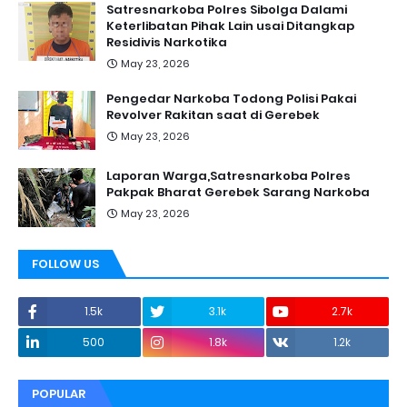
Satresnarkoba Polres Sibolga Dalami
Keterlibatan Pihak Lain usai Ditangkap
Residivis Narkotika
May 23, 2026
Pengedar Narkoba Todong Polisi Pakai
Revolver Rakitan saat di Gerebek
May 23, 2026
Laporan Warga,Satresnarkoba Polres
Pakpak Bharat Gerebek Sarang Narkoba
May 23, 2026
FOLLOW US
1.5k
3.1k
2.7k
500
1.8k
1.2k
POPULAR