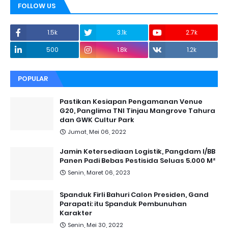
FOLLOW US
1.5k
3.1k
2.7k
500
1.8k
1.2k
POPULAR
Pastikan Kesiapan Pengamanan Venue
G20, Panglima TNI Tinjau Mangrove Tahura
dan GWK Cultur Park
Jumat, Mei 06, 2022
Jamin Ketersediaan Logistik, Pangdam I/BB
Panen Padi Bebas Pestisida Seluas 5.000 M²
Senin, Maret 06, 2023
Spanduk Firli Bahuri Calon Presiden, Gand
Parapati: itu Spanduk Pembunuhan
Karakter
Senin, Mei 30, 2022