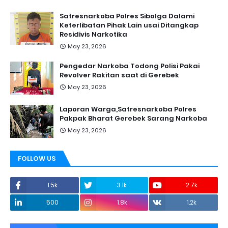
Satresnarkoba Polres Sibolga Dalami
Keterlibatan Pihak Lain usai Ditangkap
Residivis Narkotika
May 23, 2026
Pengedar Narkoba Todong Polisi Pakai
Revolver Rakitan saat di Gerebek
May 23, 2026
Laporan Warga,Satresnarkoba Polres
Pakpak Bharat Gerebek Sarang Narkoba
May 23, 2026
FOLLOW US
1.5k
3.1k
2.7k
500
1.8k
1.2k