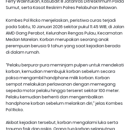
Ferry Walintukan, Kasubdit III Jatanras Ditreskrimum Polda
Sumut, serta Kasat Reskrim Polres Pelabuhan Belawan.
Kombes Pol Ricko menjelaskan, peristiwa curas terjadi
pada Sabtu, 10 Januari 2026 sekitar pukul 11.45 WIB, di Jalan
AMD Gang Perabot, Kelurahan Rengas Pulau, Kecamatan
Medan Marelan. Korban merupakan seorang anak
perempuan berusia 9 tahun yang saat kejadian berada
di dalam rumah.
“Pelaku berpura-pura meminjam pulpen untuk mendekati
korban, kemudian membujuk korban sebelum secara
paksa mengambil handphone milik korban. Korban
sempat melakukan perlawanan dengan memegang
sepeda motor pelaku hingga terseret sekitar 100 meter.
Pelaku kemudian berhenti dan mengembalikan
handphone korban sebelum melarikan diri,” jelas Kombes
Pol Ricko.
Akibat kejadian tersebut, korban mengalami luka serta
trauma fisik dan psikis. Orang tua korban selanjutnya