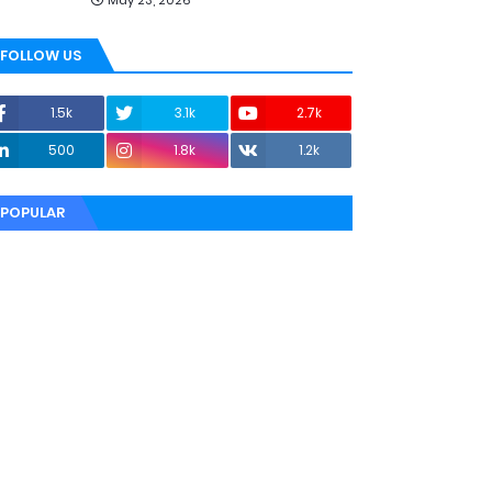
May 23, 2026
FOLLOW US
1.5k
3.1k
2.7k
500
1.8k
1.2k
POPULAR