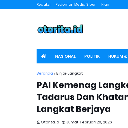
Redaksi
Pedoman Media Siber
Iklan
NASIONAL
POLITIK
HUKUM & 
SPORT
OTORITA TV
Beranda
Binjai-Langkat
PAI Kemenag Langka
Tadarus Dan Khata
Langkat Berjaya
Otorita.id
Jumat, Februari 20, 2026