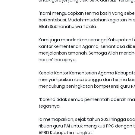
untuk guru jenjang SMK, SMA, dan SLB” terang
“Kami mengucapkan terima kasih yang sebe
berkontribusi. Mudah-mudahan kegiatan ini
Allah Subhanahu wa Ta’ala.
Kami juga mendoakan semoga Kabupaten Lan
Kantor Kementerian Agama, senantiasa dibe
menjalankan amanah. Semoga Allah meridhoi
hari ini” harapnya.
Kepala Kantor Kementerian Agama Kabupaten
menyampaikan rasa bangga dan terima kas
mendukung peningkatan kompetensi guru PA
“Karena tidak semua pemerintah daerah ma
tegasnya.
Ia memaparkan, sejak tahun 2021 hingga saa
ribuan guru PAI untuk mengikuti PPG dengan t
APBD Kabupaten Langkat.