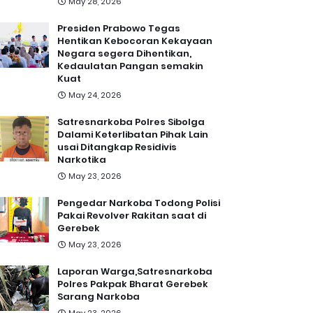
May 28, 2026
Presiden Prabowo Tegas
Hentikan Kebocoran Kekayaan
Negara segera Dihentikan,
Kedaulatan Pangan semakin
Kuat
May 24, 2026
Satresnarkoba Polres Sibolga
Dalami Keterlibatan Pihak Lain
usai Ditangkap Residivis
Narkotika
May 23, 2026
Pengedar Narkoba Todong Polisi
Pakai Revolver Rakitan saat di
Gerebek
May 23, 2026
Laporan Warga,Satresnarkoba
Polres Pakpak Bharat Gerebek
Sarang Narkoba