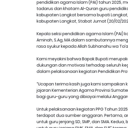
pendidikan agama Islam (PAI) tahun 2025, m
tadarus dan khatam Al-Quran guru pendidik
kabupaten Langkat bersama bupati Langkat
kabupaten Langkat, Stabat Jumat (20/02/202
Kepala seksi pendidikan agama Islam (PAI) k
Aminah, S.Ag, MA dalam sambutannya mengat
rasa syukur kepada Allah Subhanahu wa Ta’al
Kami meyakini bahwa Bapak Bupati merupak
dukungan dan motivasi terhadap seluruh ke
dalam pelaksanaan kegiatan Pendidikan Profesi
“Ucapan terima kasih juga kami sampaikan k
jajaran Kementerian Agama Provinsi Sumate
bagi guru-guru yang dibiayai melalui Angga
Untuk pelaksanaan kegiatan PPG Tahun 2025
terdapat dua sumber anggaran. Pertama, an
untuk guru jenjang SD, SMP, dan SMA. Kedua,