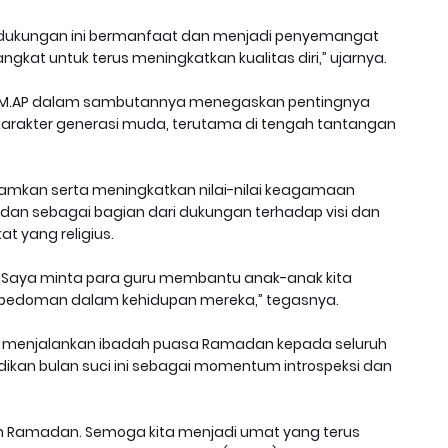
ga dukungan ini bermanfaat dan menjadi penyemangat
gkat untuk terus meningkatkan kualitas diri,” ujarnya.
os., M.AP dalam sambutannya menegaskan pentingnya
karakter generasi muda, terutama di tengah tantangan
namkan serta meningkatkan nilai-nilai keagamaan
dan sebagai bagian dari dukungan terhadap visi dan
t yang religius.
us. Saya minta para guru membantu anak-anak kita
 pedoman dalam kehidupan mereka,” tegasnya.
 menjalankan ibadah puasa Ramadan kepada seluruh
dikan bulan suci ini sebagai momentum introspeksi dan
n Ramadan. Semoga kita menjadi umat yang terus