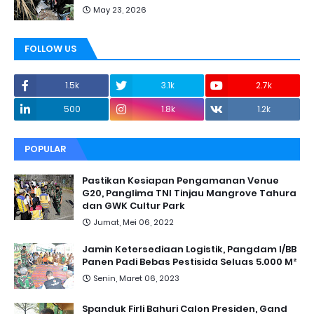
May 23, 2026
FOLLOW US
1.5k
3.1k
2.7k
500
1.8k
1.2k
POPULAR
Pastikan Kesiapan Pengamanan Venue
G20, Panglima TNI Tinjau Mangrove Tahura
dan GWK Cultur Park
Jumat, Mei 06, 2022
Jamin Ketersediaan Logistik, Pangdam I/BB
Panen Padi Bebas Pestisida Seluas 5.000 M²
Senin, Maret 06, 2023
Spanduk Firli Bahuri Calon Presiden, Gand