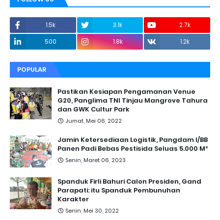
1.5k
3.1k
2.7k
500
1.8k
1.2k
POPULAR
Pastikan Kesiapan Pengamanan Venue
G20, Panglima TNI Tinjau Mangrove Tahura
dan GWK Cultur Park
Jumat, Mei 06, 2022
Jamin Ketersediaan Logistik, Pangdam I/BB
Panen Padi Bebas Pestisida Seluas 5.000 M²
Senin, Maret 06, 2023
Spanduk Firli Bahuri Calon Presiden, Gand
Parapati: itu Spanduk Pembunuhan
Karakter
Senin, Mei 30, 2022