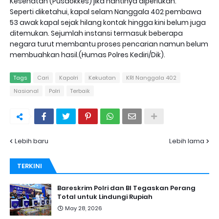
Kesehatan (Pusdokkes) jika nantinya diperlukan.
Seperti diketahui, kapal selam Nanggala 402 pembawa
53 awak kapal sejak hilang kontak hingga kini belum juga
ditemukan. Sejumlah instansi termasuk beberapa
negara turut membantu proses pencarian namun belum
membuahkan hasil.(Humas Polres Kediri/Dik).
Tags
Cari
Kapolri
Kekuatan
KRI Nanggala 402
Nasional
Polri
Terbaik
Lebih baru
Lebih lama
TERKINI
Bareskrim Polri dan BI Tegaskan Perang
Total untuk Lindungi Rupiah
May 28, 2026