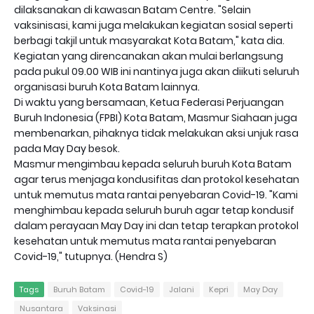
dilaksanakan di kawasan Batam Centre. "Selain
vaksinisasi, kami juga melakukan kegiatan sosial seperti
berbagi takjil untuk masyarakat Kota Batam," kata dia.
Kegiatan yang direncanakan akan mulai berlangsung
pada pukul 09.00 WIB ini nantinya juga akan diikuti seluruh
organisasi buruh Kota Batam lainnya.
Di waktu yang bersamaan, Ketua Federasi Perjuangan
Buruh Indonesia (FPBI) Kota Batam, Masmur Siahaan juga
membenarkan, pihaknya tidak melakukan aksi unjuk rasa
pada May Day besok.
Masmur mengimbau kepada seluruh buruh Kota Batam
agar terus menjaga kondusifitas dan protokol kesehatan
untuk memutus mata rantai penyebaran Covid-19. "Kami
menghimbau kepada seluruh buruh agar tetap kondusif
dalam perayaan May Day ini dan tetap terapkan protokol
kesehatan untuk memutus mata rantai penyebaran
Covid-19," tutupnya. (Hendra S)
Tags
Buruh Batam
Covid-19
Jalani
Kepri
May Day
Nusantara
Vaksinasi