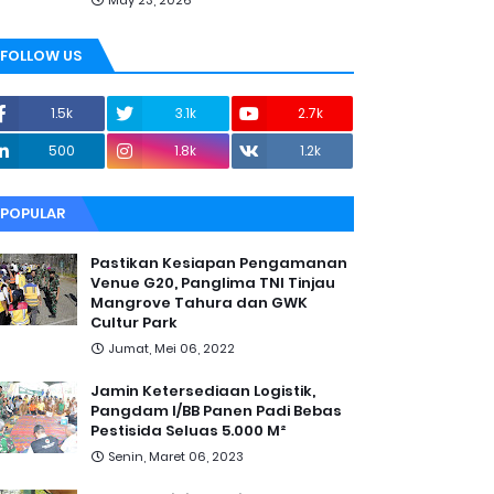
May 23, 2026
FOLLOW US
1.5k
3.1k
2.7k
500
1.8k
1.2k
POPULAR
Pastikan Kesiapan Pengamanan
Venue G20, Panglima TNI Tinjau
Mangrove Tahura dan GWK
Cultur Park
Jumat, Mei 06, 2022
Jamin Ketersediaan Logistik,
Pangdam I/BB Panen Padi Bebas
Pestisida Seluas 5.000 M²
Senin, Maret 06, 2023