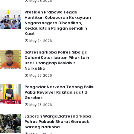
May 28, 2026
Presiden Prabowo Tegas
Hentikan Kebocoran Kekayaan
Negara segera Dihentikan,
Kedaulatan Pangan semakin
Kuat
May 24, 2026
Satresnarkoba Polres Sibolga
Dalami Keterlibatan Pihak Lain
usai Ditangkap Residivis
Narkotika
May 23, 2026
Pengedar Narkoba Todong Polisi
Pakai Revolver Rakitan saat di
Gerebek
May 23, 2026
Laporan Warga,Satresnarkoba
Polres Pakpak Bharat Gerebek
Sarang Narkoba