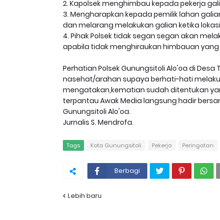
2. Kapolsek menghimbau kepada pekerja ga
3. Mengharapkan kepada pemilik lahan galia
dan melarang melakukan galian ketika lokas
4. Pihak Polsek tidak segan segan akan mel
apabila tidak menghiraukan himbauan yang 
Perhatian Polsek Gunungsitoli Alo'oa di De
nasehat/arahan supaya berhati-hati melaku
mengatakan,kematian sudah ditentukan yan
terpantau Awak Media langsung hadir bersa
Gunungsitoli Alo'oa.
Jurnalis S. Mendrofa.
Tags
Kota Gunungsitoli
Pekerja
Peringatan
Berbagi
Lebih baru