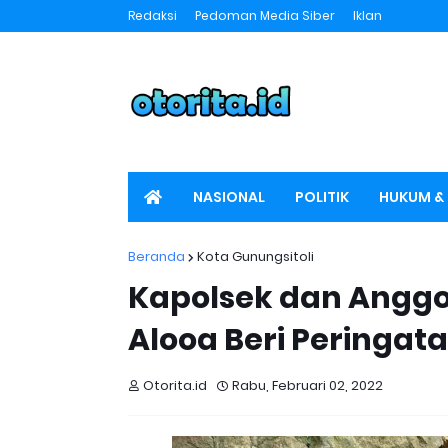
Redaksi
Pedoman Media Siber
Iklan
NASIONAL
POLITIK
HUKUM & 
SPORT
OTORITA TV
Beranda
Kota Gunungsitoli
Kapolsek dan Anggot
Alooa Beri Peringat
Otorita.id
Rabu, Februari 02, 2022