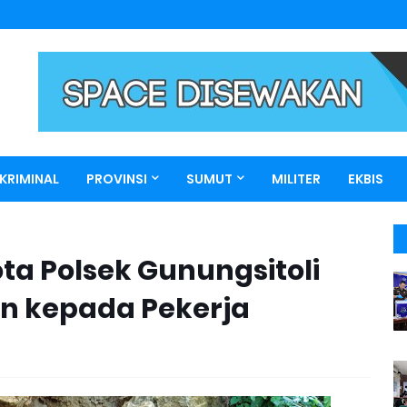
KRIMINAL
PROVINSI
SUMUT
MILITER
EKBIS
a Polsek Gunungsitoli
an kepada Pekerja