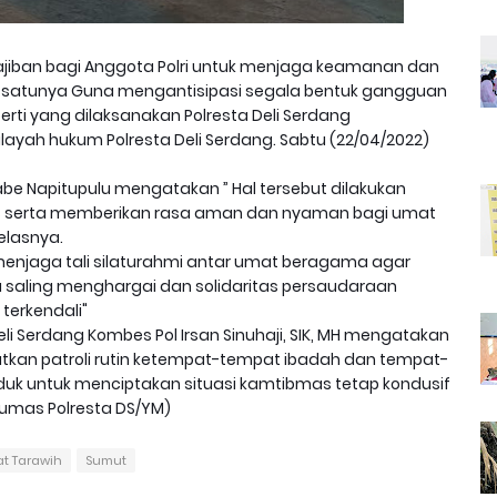
ajiban bagi Anggota Polri untuk menjaga keamanan dan
ah satunya Guna mengantisipasi segala bentuk gangguan
i yang dilaksanakan Polresta Deli Serdang
ayah hukum Polresta Deli Serdang. Sabtu (22/04/2022)
abe Napitupulu mengatakan ” Hal tersebut dilakukan
 serta memberikan rasa aman dan nyaman bagi umat
elasnya.
 menjaga tali silaturahmi antar umat beragama agar
a saling menghargai dan solidaritas persaudaraan
terkendali"
eli Serdang Kombes Pol Irsan Sinuhaji, SIK, MH mengatakan
katkan patroli rutin ketempat-tempat ibadah dan tempat-
k untuk menciptakan situasi kamtibmas tetap kondusif
umas Polresta DS/YM)
at Tarawih
Sumut