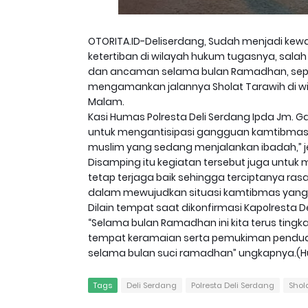
OTORITA.ID-Deliserdang, Sudah menjadi kew
ketertiban di wilayah hukum tugasnya, sal
dan ancaman selama bulan Ramadhan, sepert
mengamankan jalannya Sholat Tarawih di wil
Malam.
Kasi Humas Polresta Deli Serdang Ipda Jm. G
untuk mengantisipasi gangguan kamtibmas
muslim yang sedang menjalankan ibadah,” j
Disamping itu kegiatan tersebut juga untuk
tetap terjaga baik sehingga terciptanya ras
dalam mewujudkan situasi kamtibmas yang 
Dilain tempat saat dikonfirmasi Kapolresta D
“Selama bulan Ramadhan ini kita terus ting
tempat keramaian serta pemukiman pendudu
selama bulan suci ramadhan” ungkapnya.(H
Tags
Deli Serdang
Polresta Deli Serdang
Shol