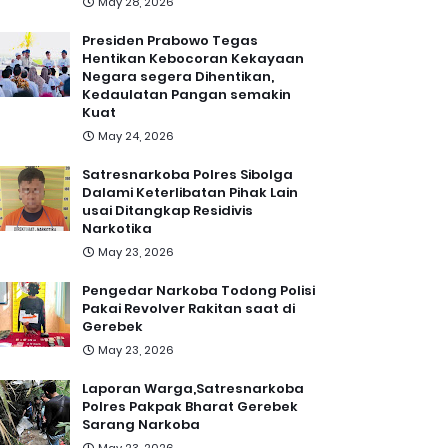
May 28, 2026
Presiden Prabowo Tegas
Hentikan Kebocoran Kekayaan
Negara segera Dihentikan,
Kedaulatan Pangan semakin
Kuat
May 24, 2026
Satresnarkoba Polres Sibolga
Dalami Keterlibatan Pihak Lain
usai Ditangkap Residivis
Narkotika
May 23, 2026
Pengedar Narkoba Todong Polisi
Pakai Revolver Rakitan saat di
Gerebek
May 23, 2026
Laporan Warga,Satresnarkoba
Polres Pakpak Bharat Gerebek
Sarang Narkoba