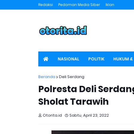
Redaksi
Pedoman Media Siber
Iklan
NASIONAL
POLITIK
HUKUM & 
SPORT
OTORITA TV
Beranda
Deli Serdang
Polresta Deli Serd
Sholat Tarawih
Otorita.id
Sabtu, April 23, 2022