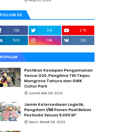
May 23, 2026
FOLLOW US
1.5k
3.1k
2.7k
500
1.8k
1.2k
POPULAR
Pastikan Kesiapan Pengamanan
Venue G20, Panglima TNI Tinjau
Mangrove Tahura dan GWK
Cultur Park
Jumat, Mei 06, 2022
Jamin Ketersediaan Logistik,
Pangdam I/BB Panen Padi Bebas
Pestisida Seluas 5.000 M²
Senin, Maret 06, 2023