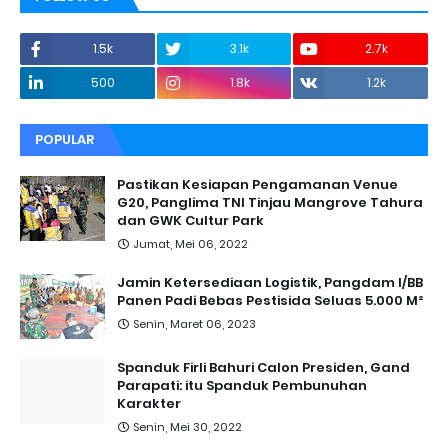
1.5k
3.1k
2.7k
500
1.8k
1.2k
POPULAR
Pastikan Kesiapan Pengamanan Venue
G20, Panglima TNI Tinjau Mangrove Tahura
dan GWK Cultur Park
Jumat, Mei 06, 2022
Jamin Ketersediaan Logistik, Pangdam I/BB
Panen Padi Bebas Pestisida Seluas 5.000 M²
Senin, Maret 06, 2023
Spanduk Firli Bahuri Calon Presiden, Gand
Parapati: itu Spanduk Pembunuhan
Karakter
Senin, Mei 30, 2022