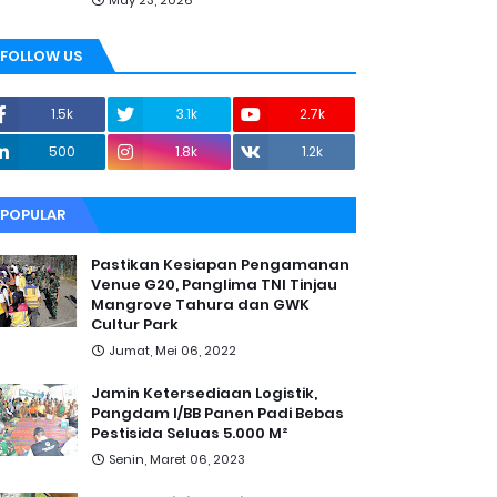
May 23, 2026
FOLLOW US
1.5k
3.1k
2.7k
500
1.8k
1.2k
POPULAR
Pastikan Kesiapan Pengamanan
Venue G20, Panglima TNI Tinjau
Mangrove Tahura dan GWK
Cultur Park
Jumat, Mei 06, 2022
Jamin Ketersediaan Logistik,
Pangdam I/BB Panen Padi Bebas
Pestisida Seluas 5.000 M²
Senin, Maret 06, 2023