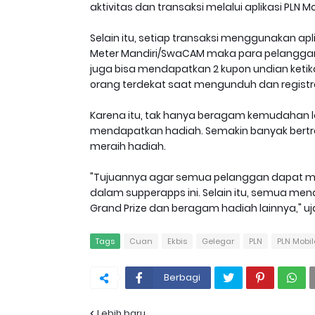
aktivitas dan transaksi melalui aplikasi PLN M
Selain itu, setiap transaksi menggunakan a
Meter Mandiri/SwaCAM maka para pelanggan
juga bisa mendapatkan 2 kupon undian ketik
orang terdekat saat mengunduh dan registrasi
Karena itu, tak hanya beragam kemudahan 
mendapatkan hadiah. Semakin banyak bertran
meraih hadiah.
"Tujuannya agar semua pelanggan dapat me
dalam supperapps ini. Selain itu, semua 
Grand Prize dan beragam hadiah lainnya," ujar 
Tags
Cuan
Ekbis
Gelegar
PLN
PLN Mobil
Berbagi
Lebih baru