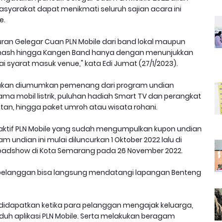
syarakat dapat menikmati seluruh sajian acara ini
e.
an Gelegar Cuan PLN Mobile dari band lokal maupun
e, Smash hingga Kangen Band hanya dengan menunjukkan
ai syarat masuk venue," kata Edi Jumat (27/1/2023).
 akan diumumkan pemenang dari program undian
ma mobil listrik, puluhan hadiah Smart TV dan perangkat
latan, hingga paket umroh atau wisata rohani.
ktif PLN Mobile yang sudah mengumpulkan kupon undian
 undian ini mulai diluncurkan 1 Oktober 2022 lalu di
roadshow di Kota Semarang pada 26 November 2022.
pelanggan bisa langsung mendatangi lapangan Benteng
 didapatkan ketika para pelanggan mengajak keluarga,
uh aplikasi PLN Mobile. Serta melakukan beragam