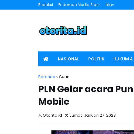
Redaksi
Pedoman Media Siber
Iklan
NASIONAL
POLITIK
HUKUM & 
SPORT
OTORITA TV
Beranda
Cuan
PLN Gelar acara Pu
Mobile
Otorita.id
Jumat, Januari 27, 2023