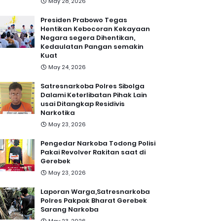
May 28, 2026
Presiden Prabowo Tegas
Hentikan Kebocoran Kekayaan
Negara segera Dihentikan,
Kedaulatan Pangan semakin
Kuat
May 24, 2026
Satresnarkoba Polres Sibolga
Dalami Keterlibatan Pihak Lain
usai Ditangkap Residivis
Narkotika
May 23, 2026
Pengedar Narkoba Todong Polisi
Pakai Revolver Rakitan saat di
Gerebek
May 23, 2026
Laporan Warga,Satresnarkoba
Polres Pakpak Bharat Gerebek
Sarang Narkoba