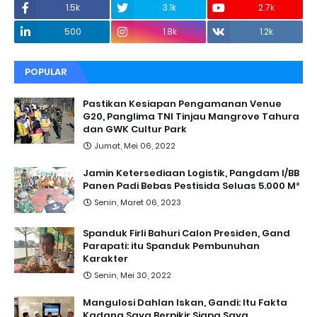
1.5k
3.1k
2.7k
500
1.8k
1.2k
POPULAR
Pastikan Kesiapan Pengamanan Venue
G20, Panglima TNI Tinjau Mangrove Tahura
dan GWK Cultur Park
Jumat, Mei 06, 2022
Jamin Ketersediaan Logistik, Pangdam I/BB
Panen Padi Bebas Pestisida Seluas 5.000 M²
Senin, Maret 06, 2023
Spanduk Firli Bahuri Calon Presiden, Gand
Parapati: itu Spanduk Pembunuhan
Karakter
Senin, Mei 30, 2022
Mangulosi Dahlan Iskan, Gandi: Itu Fakta
Kadang Saya Berpikir Siapa Saya