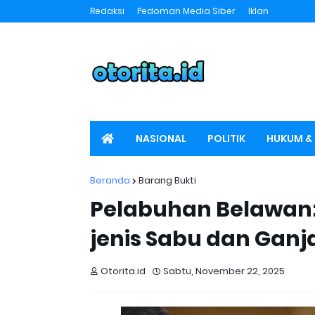
Redaksi
Pedoman Media Siber
Iklan
NASIONAL
POLITIK
HUKUM & 
SPORT
OTORITA TV
Beranda
Barang Bukti
Pelabuhan Belawan:
jenis Sabu dan Gan
Otorita.id
Sabtu, November 22, 2025