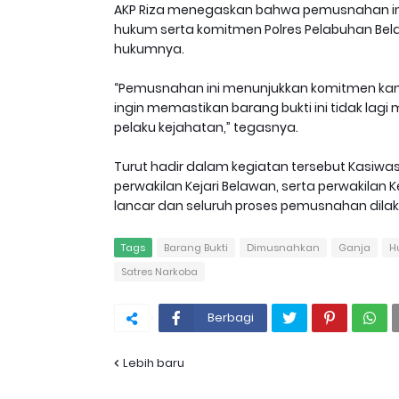
AKP Riza menegaskan bahwa pemusnahan ini
hukum serta komitmen Polres Pelabuhan Be
hukumnya.
“Pemusnahan ini menunjukkan komitmen kam
ingin memastikan barang bukti ini tidak lagi 
pelaku kejahatan,” tegasnya.
Turut hadir dalam kegiatan tersebut Kasiwas
perwakilan Kejari Belawan, serta perwakilan K
lancar dan seluruh proses pemusnahan dilak
Tags
Barang Bukti
Dimusnahkan
Ganja
H
Satres Narkoba
Berbagi
Lebih baru