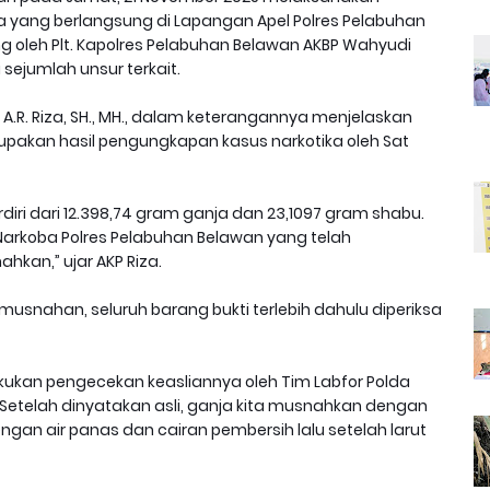
 yang berlangsung di Lapangan Apel Polres Pelabuhan
g oleh Plt. Kapolres Pelabuhan Belawan AKBP Wahyudi
i sejumlah unsur terkait.
A.R. Riza, SH., MH., dalam keterangannya menjelaskan
akan hasil pengungkapan kasus narkotika oleh Sat
rdiri dari 12.398,74 gram ganja dan 23,1097 gram shabu.
arkoba Polres Pelabuhan Belawan yang telah
kan,” ujar AKP Riza.
usnahan, seluruh barang bukti terlebih dahulu diperiksa
kukan pengecekan keasliannya oleh Tim Labfor Polda
Setelah dinyatakan asli, ganja kita musnahkan dengan
gan air panas dan cairan pembersih lalu setelah larut