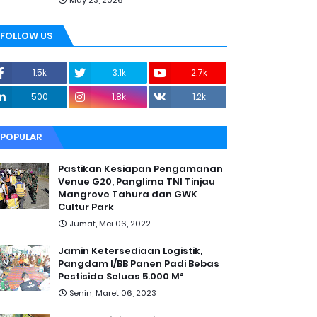
May 23, 2026
FOLLOW US
1.5k
3.1k
2.7k
500
1.8k
1.2k
POPULAR
Pastikan Kesiapan Pengamanan
Venue G20, Panglima TNI Tinjau
Mangrove Tahura dan GWK
Cultur Park
Jumat, Mei 06, 2022
Jamin Ketersediaan Logistik,
Pangdam I/BB Panen Padi Bebas
Pestisida Seluas 5.000 M²
Senin, Maret 06, 2023