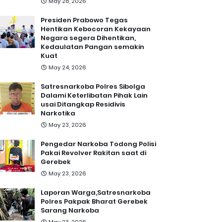
May 28, 2026
Presiden Prabowo Tegas
Hentikan Kebocoran Kekayaan
Negara segera Dihentikan,
Kedaulatan Pangan semakin
Kuat
May 24, 2026
Satresnarkoba Polres Sibolga
Dalami Keterlibatan Pihak Lain
usai Ditangkap Residivis
Narkotika
May 23, 2026
Pengedar Narkoba Todong Polisi
Pakai Revolver Rakitan saat di
Gerebek
May 23, 2026
Laporan Warga,Satresnarkoba
Polres Pakpak Bharat Gerebek
Sarang Narkoba