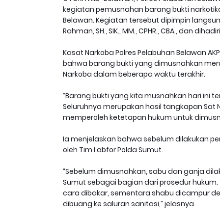
kegiatan pemusnahan barang bukti narkotika
Belawan. Kegiatan tersebut dipimpin langsun
Rahman, SH., SIK., MM., CPHR., CBA., dan dihadir
Kasat Narkoba Polres Pelabuhan Belawan AKP 
bahwa barang bukti yang dimusnahkan merup
Narkoba dalam beberapa waktu terakhir.
“Barang bukti yang kita musnahkan hari ini te
Seluruhnya merupakan hasil tangkapan Sat N
memperoleh ketetapan hukum untuk dimusnah
Ia menjelaskan bahwa sebelum dilakukan pem
oleh Tim Labfor Polda Sumut.
“Sebelum dimusnahkan, sabu dan ganja dila
Sumut sebagai bagian dari prosedur hukum. 
cara dibakar, sementara shabu dicampur den
dibuang ke saluran sanitasi,” jelasnya.