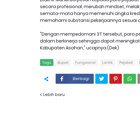
secara profesional, merubah mindset, melaks
semata-mata hanya memenuhi angka kredit, a
memahami substansi pekerjaannya sesuai
"Dengan mempedomani 3T tersebut, para pej
dalam berkinerja sehingga dapat meningka
Kabupaten Asahan," ucapnya.(Dek)
Tags
Bupati
Fungsional
Lantik
Pejabat
Berbagi
Lebih baru