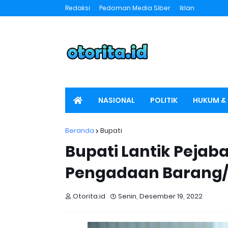
Redaksi
Pedoman Media Siber
Iklan
NASIONAL
POLITIK
HUKUM & 
SPORT
OTORITA TV
Beranda
Bupati
Bupati Lantik Pejab
Pengadaan Barang
Otorita.id
Senin, Desember 19, 2022