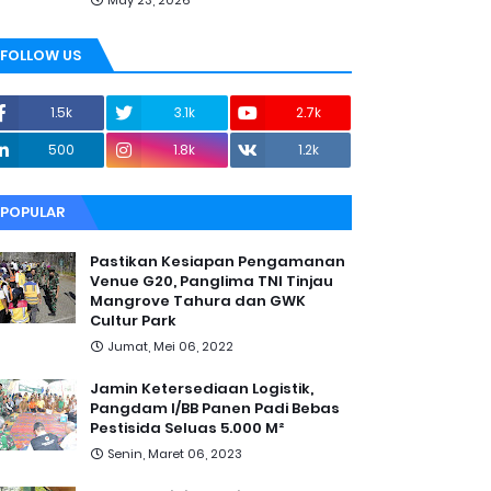
May 23, 2026
FOLLOW US
1.5k
3.1k
2.7k
500
1.8k
1.2k
POPULAR
Pastikan Kesiapan Pengamanan
Venue G20, Panglima TNI Tinjau
Mangrove Tahura dan GWK
Cultur Park
Jumat, Mei 06, 2022
Jamin Ketersediaan Logistik,
Pangdam I/BB Panen Padi Bebas
Pestisida Seluas 5.000 M²
Senin, Maret 06, 2023