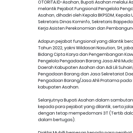
OTORITA.ID-Asahan, Bupati Asahan melalui As
melantik Pejabat Fungsional Pengelola Pen
Asahan, dihadiri oleh Kepala BKPSDM, Kepal
Sekretaris Dinas Kominfo, Sekretaris Bappe
Kerja Asisten Perekonomian dan Pembangunan,
Adapun pejabat fungsional yang dilantik be
Tahun 2022, yakni Wildasari Nasution, SH, j
Bidang Cipta Karya dan Pengembangan Kaw
Pengelola Pengadaan Barang Jasa Ahli Muda
Daerah Kabupaten Asahan dan Adi Lili Suhair
Pengadaan Barang dan Jasa Sekretariat Dae
Pengadaan Barang/Jasa Ahli Pratama pada 
kabupaten Asahan.
Selanjutnya Bupati Asahan dalam sambutan
kepada para pejabat yang dilantik, serta j
dengan tetap mempedomani 3T (Tertib dalam
dalam bertugas).
Diakhir Muhilli berpesan kepada para pejaba