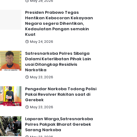
May 28, 2026
Presiden Prabowo Tegas
Hentikan Kebocoran Kekayaan
Negara segera Dihentikan,
Kedaulatan Pangan semakin
Kuat
May 24, 2026
Satresnarkoba Polres Sibolga
Dalami Keterlibatan Pihak Lain
usai Ditangkap Residivis
Narkotika
May 23, 2026
Pengedar Narkoba Todong Polisi
Pakai Revolver Rakitan saat di
Gerebek
May 23, 2026
Laporan Warga,Satresnarkoba
Polres Pakpak Bharat Gerebek
Sarang Narkoba