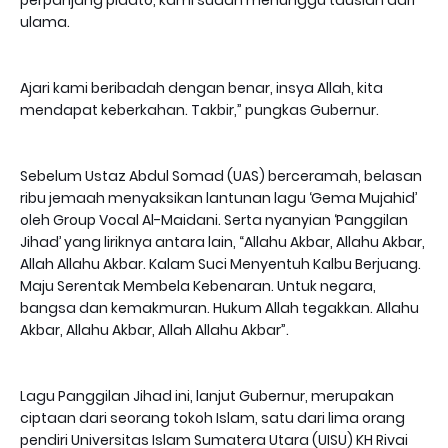
perpanjang pidato, kami sudah menunggu tausiah dari
ulama.
Ajari kami beribadah dengan benar, insya Allah, kita
mendapat keberkahan. Takbir,” pungkas Gubernur.
Sebelum Ustaz Abdul Somad (UAS) berceramah, belasan
ribu jemaah menyaksikan lantunan lagu ‘Gema Mujahid’
oleh Group Vocal Al-Maidani. Serta nyanyian ‘Panggilan
Jihad’ yang liriknya antara lain, “Allahu Akbar, Allahu Akbar,
Allah Allahu Akbar. Kalam Suci Menyentuh Kalbu Berjuang.
Maju Serentak Membela Kebenaran. Untuk negara,
bangsa dan kemakmuran. Hukum Allah tegakkan. Allahu
Akbar, Allahu Akbar, Allah Allahu Akbar”.
Lagu Panggilan Jihad ini, lanjut Gubernur, merupakan
ciptaan dari seorang tokoh Islam, satu dari lima orang
pendiri Universitas Islam Sumatera Utara (UISU) KH Rivai