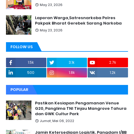
May 23, 2026
Laporan Warga,Satresnarkoba Polres
Pakpak Bharat Gerebek Sarang Narkoba
May 23, 2026
FOLLOW US
1.5k
3.1k
2.7k
500
1.8k
1.2k
POPULAR
Pastikan Kesiapan Pengamanan Venue
G20, Panglima TNI Tinjau Mangrove Tahura
dan GWK Cultur Park
Jumat, Mei 06, 2022
Jamin Ketersediaan Logistik, Pangdam I/BB